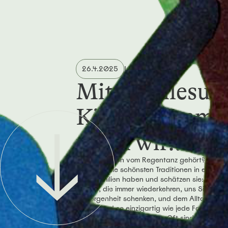
LESUNG
26.4.2025
Mitmachlesung
Kinder: "Imme
wenn wir..."
Habt ihr schon vom Regentanz gehört? Oder 
Was sind die schönsten Traditionen in eurer Fa
Viele Familien haben und schätzen sie: Gewo
Rituale, die immer wiederkehren, uns Sicherhe
Geborgenheit schenken, und dem Alltag das 
geben. Und so einzigartig wie jede Familie ist,
die liebsten Familienrituale. Oft sind es klein
speziellen Anlass, die für Kinder, Eltern und a