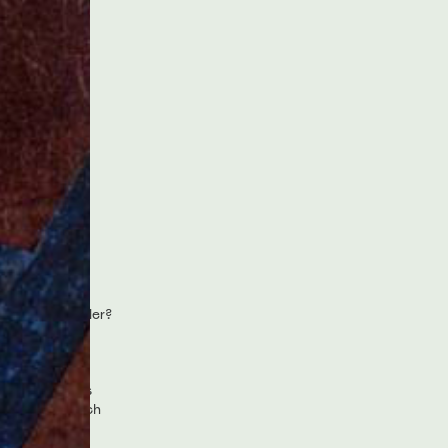
 für
r,
vom Süßen Teller?
milie?
hnheiten und
it und
gewisse Etwas
 so sind es auch
e Gesten ohne
ndere