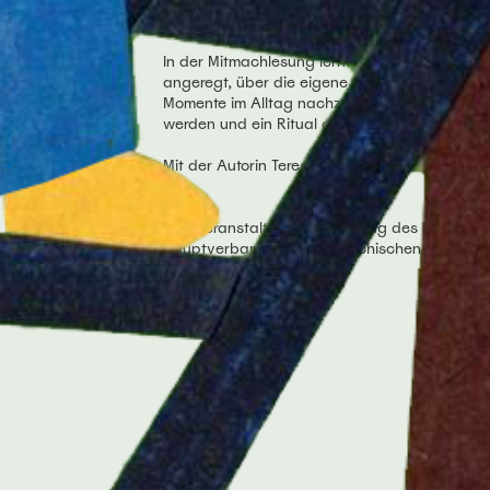
Familienmitglieder von großer Bedeutung sein
In der Mitmachlesung lernt ihr neue Rituale k
angeregt, über die eigene Familie, Lieblingsri
Momente im Alltag nachzudenken. Danach dürft
werden und ein Ritual ausprobieren oder selb
Mit der Autorin Teresa Mossbauer!
Eine Veranstaltung zum Welttag des Buches, u
Hauptverband des Österreichischen Buchhan
Literar-Mechana