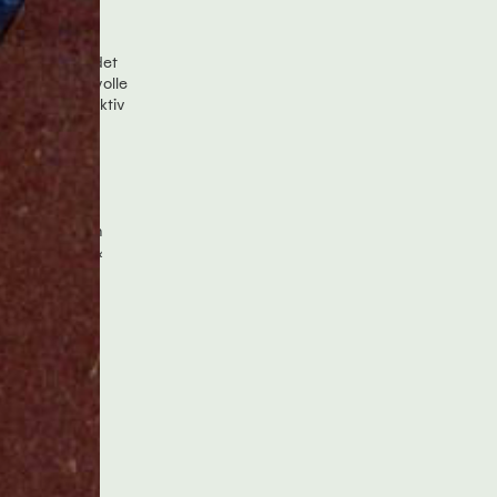
 können.
ennen und werdet
tuale und wertvolle
 ihr selbst aktiv
st entwerfen.
nterstützt vom
dels, BMKÖS &