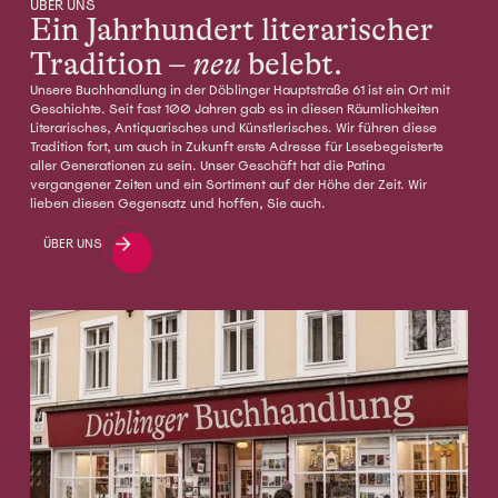
ÜBER UNS
Ein Jahrhundert literarischer
Tradition –
neu
belebt.
Unsere Buchhandlung in der Döblinger Hauptstraße 61 ist ein Ort mit
Geschichte. Seit fast 100 Jahren gab es in diesen Räumlichkeiten
Literarisches, Antiquarisches und Künstlerisches. Wir führen diese
Tradition fort, um auch in Zukunft erste Adresse für Lesebegeisterte
aller Generationen zu sein. Unser Geschäft hat die Patina
vergangener Zeiten und ein Sortiment auf der Höhe der Zeit. Wir
lieben diesen Gegensatz und hoffen, Sie auch.
ÜBER UNS