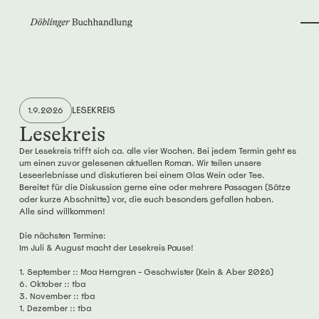
LESEKREIS
1.9.2026
Lesekreis
Der Lesekreis trifft sich ca. alle vier Wochen. Bei jedem Termin geht es
um einen zuvor gelesenen aktuellen Roman. Wir teilen unsere
Leseerlebnisse und diskutieren bei einem Glas Wein oder Tee.
Bereitet für die Diskussion gerne eine oder mehrere Passagen (Sätze
oder kurze Abschnitte) vor, die euch besonders gefallen haben.
Alle sind willkommen!
Die nächsten Termine:
Im Juli & August macht der Lesekreis Pause!
1. September :: Moa Herngren - Geschwister (Kein & Aber 2026)
6. Oktober :: tba
3. November :: tba
1. Dezember :: tba